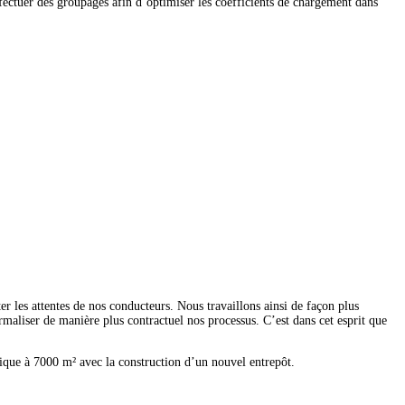
ectuer des groupages afin d’optimiser les coefficients de chargement dans
 les attentes de nos conducteurs. Nous travaillons ainsi de façon plus
formaliser de manière plus contractuel nos processus. C’est dans cet esprit que
stique à 7000 m² avec la construction d’un nouvel entrepôt.