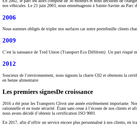
En 2002, le parc est alors composé de 30 moteurs et nous décidons de changer
nos véhicules. Le 21 juin 2003, nous emménageons à Sainte-Savine au Parc 
2006
Nous sommes obligés de tripler nos surfaces car notre portefeuille clients chan
2009
C’est la naissance de Tred Union (Transport Eco Différent). Un pari risqué m
2012
Soucieux de l’environnement, nous signons la charte C02 et obtenons la certif
en benne alimentaire.
Les premiers signes
De croissance
2016 a été pour les Transports Clivot une année extrêmement importante. Nous 
rationnelle et en toute sécurité. Étant sans cesse à l’écoute de nos clients et 
nous avons décidé d’obtenir la certification ISO 9001.
En 2017, afin d’offrir un service encore plus personnalisé à nos clients, en t