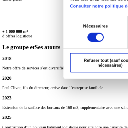
Consulter notre politique d
Sélection
Nécessaires
du
+ 1 000 000 m²
consentement
d’offres logistique
Le groupe et
Ses atouts
2018
Refuser tout (sauf co
nécessaires)
Notre offre de services s’est diversifiée avec le rachat de la société LAURD
2020
Paul Clivot, fils du directeur, arrive dans l’entreprise familiale.
2023
Extension de la surface des bureaux de 160 m2, supplémentaire avec une salle d
2025
Construction d’un nouveau bâtiment logistique pour atteindre une capacité d