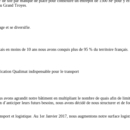
 de site par manque de place pour construire un entrepôt de 1500 M² pour y eff
du Grand Troyes.
ge et se diversifie.
ais en moins de 10 ans nous avons conquis plus de 95 % du territoire français.
ication Qualimat indispensable pour le transport
avons agrandit notre bâtiment en multipliant le nombre de quais afin de limiter
afin d’anticiper leurs futurs besoins, nous avons décidé de nous structurer et de 
ransport et logistique. Au 1er Janvier 2017, nous augmentons notre surface logi