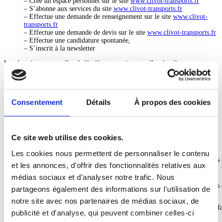
– Crée un espace personnel sur le site
www.clivot-transports.fr
– S’abonne aux services du site
www.clivot-transports.fr
– Effectue une demande de renseignement sur le site
www.clivot-
transports.fr
– Effectue une demande de devis sur le site
www.clivot-transports.fr
– Effectue une candidature spontanée,
– S’inscrit à la newsletter
Les données personnelles de l’utilisateur qui sont collectées directement
(inscription à la newsletter, création d’espace personnel), ou
automatiquement (cookies) répondent à des finalités légitimes et
déterminées.
Consentement
Détails
À propos des cookies
Afin de mieux appréhender les traitements de données effectués par la
société
TRANSPORTS CLIVOT
, nous vous invitons à prendre
connaissances des informations ci-dessous :
Type de
Ce site web utilise des cookies.
Nom du cookie
Conservation
données
Durée
Les cookies nous permettent de personnaliser le contenu
email_id
de la
Utilisé par WordPress pour les informations 
et les annonces, d'offrir des fonctionnalités relatives aux
session
médias sociaux et d'analyser notre trafic. Nous
Durée
session_id
de la
Utilisé par WordPress pour les informations 
partageons également des informations sur l'utilisation de
session
notre site avec nos partenaires de médias sociaux, de
Durée
Un cookie technique utilisé par OVH pour fai
SERVERID
de la
publicité et d'analyse, qui peuvent combiner celles-ci
serveur.
session