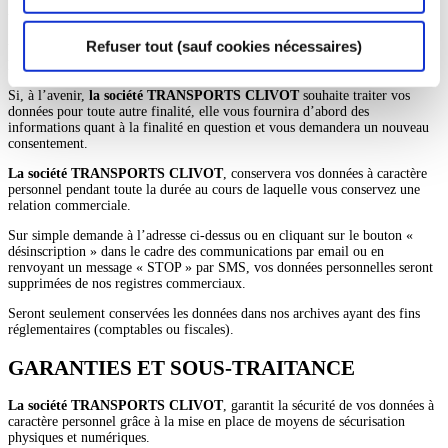
Vous avez le droit de retirer votre consentement à tout moment.
Refuser tout (sauf cookies nécessaires)
Vous pouvez le faire en écrivant à
la société TRANSPORTS CLIVOT
, à
l’adresse
5 rue Walter Hallstein 10300 Sainte Savine.
Si, à l’avenir,
la société TRANSPORTS CLIVOT
souhaite traiter vos
données pour toute autre finalité, elle vous fournira d’abord des
informations quant à la finalité en question et vous demandera un nouveau
consentement.
La société TRANSPORTS CLIVOT
, conservera vos données à caractère
personnel pendant toute la durée au cours de laquelle vous conservez une
relation commerciale.
Sur simple demande à l’adresse ci-dessus ou en cliquant sur le bouton «
désinscription » dans le cadre des communications par email ou en
renvoyant un message « STOP » par SMS, vos données personnelles seront
supprimées de nos registres commerciaux.
Seront seulement conservées les données dans nos archives ayant des fins
réglementaires (comptables ou fiscales).
GARANTIES ET SOUS-TRAITANCE
La société TRANSPORTS CLIVOT
, garantit la sécurité de vos données à
caractère personnel grâce à la mise en place de moyens de sécurisation
physiques et numériques.