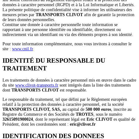
données à caractère personnel (RGPD) et à la Loi Informatique et Libertés.
La présente politique de confidentialité vise à informer les utilisateurs des
mesures prises par
TRANSPORTS CLIVOT
afin de garantir la protection
de leurs données personnelles.
Constitue une donnée à caractère personnelle toute information se
rapportant à une personne identifiée ou identifiable, directement ou
indirectement via un identifiant ou via des éléments propres à son identité.
Pour toute information complémentaire, nous vous invitons à consulter le
site :
www.cnil.fr
.
IDENTITÉ DU RESPONSABLE DU
TRAITEMENT
Les traitements de données à caractère personnel mis en œuvre dans le cadre
du site
www.clivot-transports.fr
sont intégrés dans la liste des traitements
dont
TRANSPORTS CLIVOT
est responsable.
Le responsable du traitement, tel que défini par le Règlement européen
relatif à la protection des données à caractère personnel, est la société
TRANSPORTS CLIVOT, SAS,
au capital de
500 000 euros
, inscrite au
Registre du Commerce et des Sociétés de
TROYES
, sous le numéro
32615091900024
, dont le représentant légal est
Eric CLIVOT
es qualité de
Président, dont les coordonnées sont :
eric@clivot.fr
IDENTIFICATION DES DONNEES